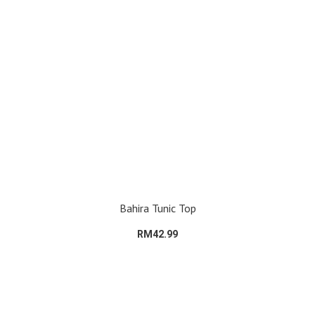
Bahira Tunic Top
RM42.99