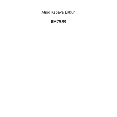
Aling Kebaya Labuh
RM79.99