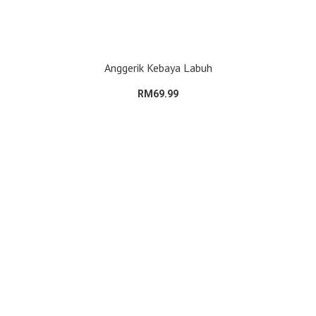
Anggerik Kebaya Labuh
RM69.99