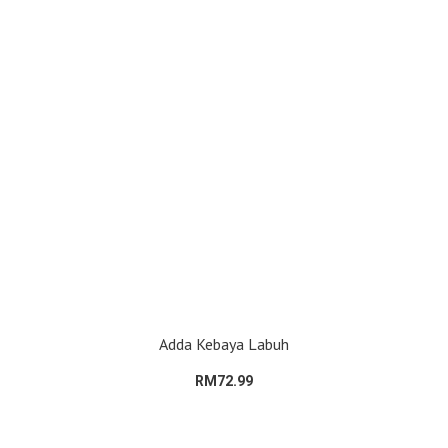
Adda Kebaya Labuh
RM72.99