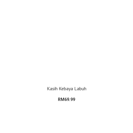
Kasih Kebaya Labuh
RM69.99