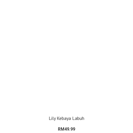
Lily Kebaya Labuh
RM49.99