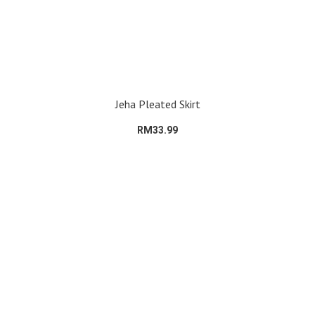
Jeha Pleated Skirt
RM33.99