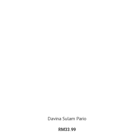
Davina Sulam Pario
RM33.99