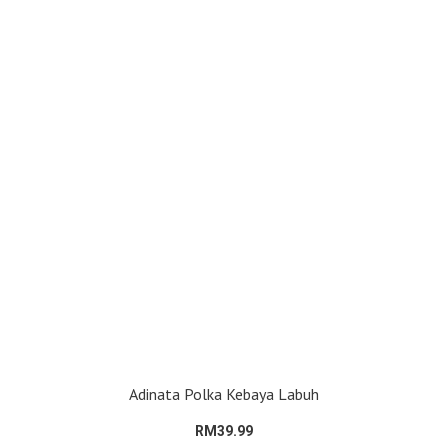
Adinata Polka Kebaya Labuh
RM39.99