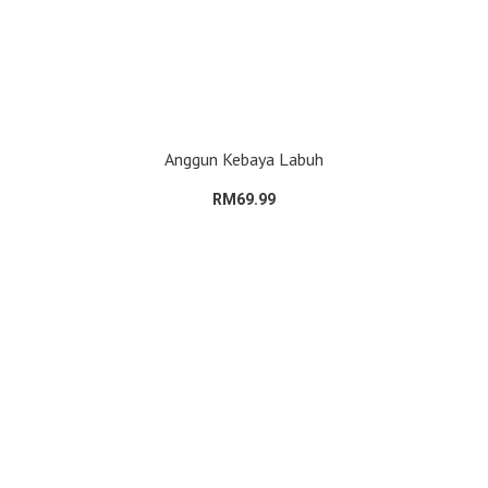
Anggun Kebaya Labuh
RM69.99