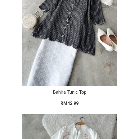
Bahira Tunic Top
RM42.99