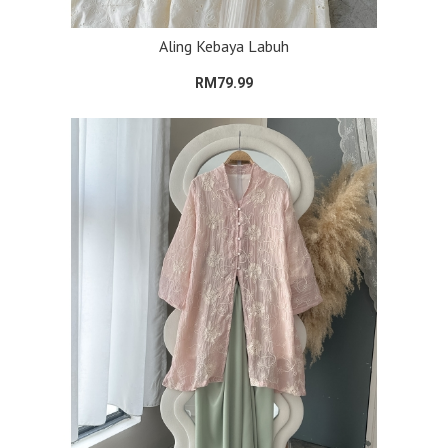
Aling Kebaya Labuh
RM79.99