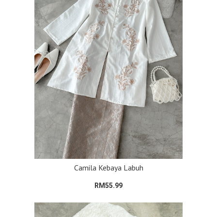
Camila Kebaya Labuh
RM55.99