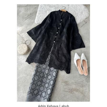
Adrin Kebaya Labuh