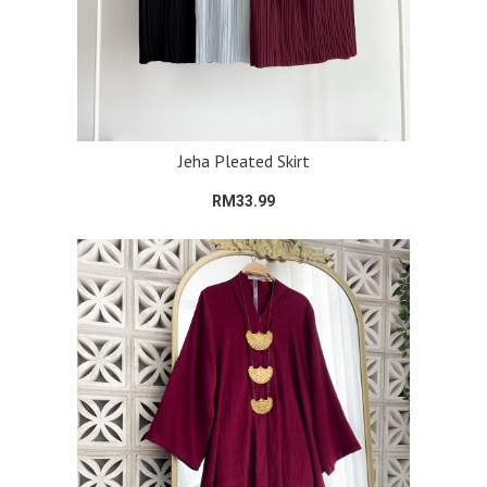
Jeha Pleated Skirt
RM33.99