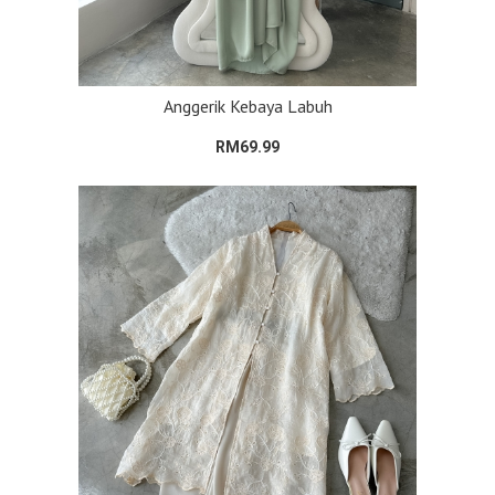
Anggerik Kebaya Labuh
RM69.99